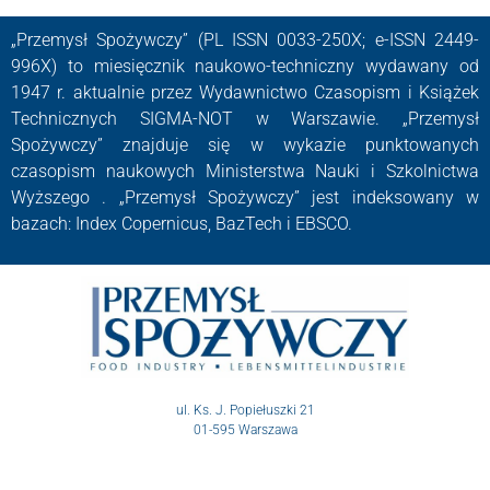
„Przemysł Spożywczy” (PL ISSN 0033-250X; e-ISSN 2449-
996X) to miesięcznik naukowo-techniczny wydawany od
1947 r. aktualnie przez Wydawnictwo Czasopism i Książek
Technicznych SIGMA-NOT w Warszawie. „Przemysł
Spożywczy” znajduje się w wykazie punktowanych
czasopism naukowych Ministerstwa Nauki i Szkolnictwa
Wyższego . „Przemysł Spożywczy” jest indeksowany w
bazach: Index Copernicus, BazTech i EBSCO.
ul. Ks. J. Popiełuszki 21
01-595 Warszawa