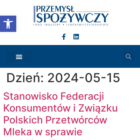
do
treści
Otwórz pasek narzędzi
Dzień:
2024-05-15
Stanowisko Federacji
Konsumentów i Związku
Polskich Przetwórców
Mleka w sprawie